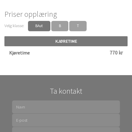
Priser opplæring
Velg klasse:
BAut
B
T
KJØRETIME
770 kr
Kjøretime
Ta kontakt