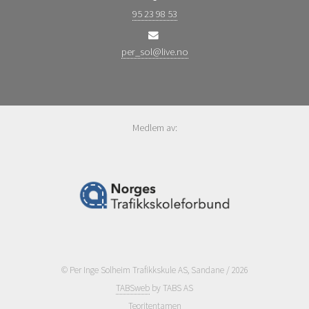
95 23 98 53
per_sol@live.no
Medlem av:
© Per Inge Solheim Trafikkskule AS, Sandane / 2026
TABSweb
by TABS AS
Teoritentamen